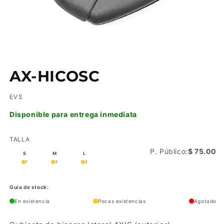
Abrir
elemento
AX-HICOSC
multimedia
1
en
EVS
una
ventana
modal
Disponible para entrega inmediata
TALLA
P. Público:
$ 75.00
S
M
L
1
3
3
Guía de stock:
En existencia
Pocas existencias
Agotado