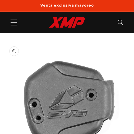
Ir
Venta exclusiva mayoreo
directamente
al contenido
Ir
directamente
a la
información
del producto