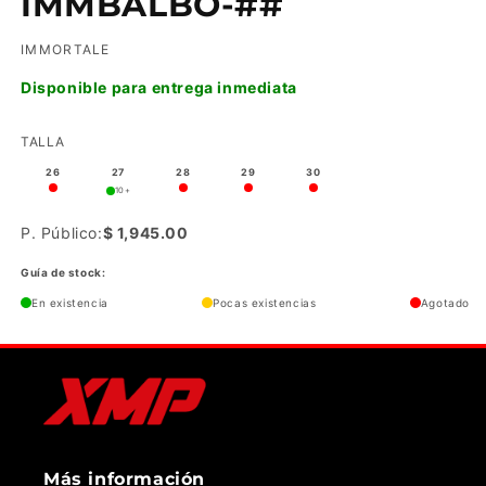
IMMBALBO-##
IMMORTALE
Disponible para entrega inmediata
TALLA
26
27
28
29
30
10+
P. Público:
$ 1,945.00
Guía de stock:
En existencia
Pocas existencias
Agotado
Más información