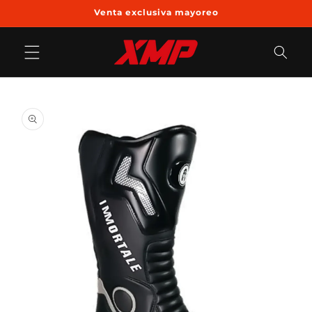
Ir
Venta exclusiva mayoreo
directamente
al contenido
Ir
directamente
a la
información
del producto