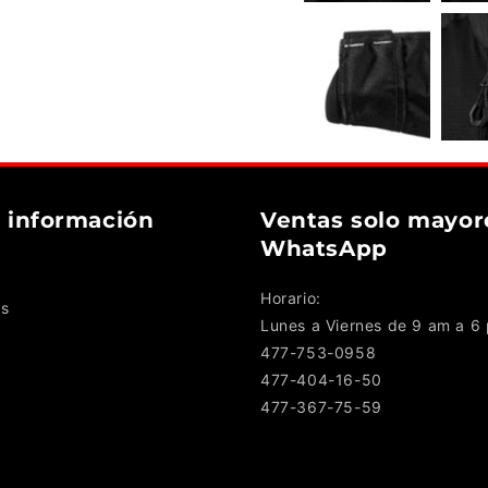
 información
Ventas solo mayor
WhatsApp
Horario:
s
Lunes a Viernes de 9 am a 6
477-753-0958
477-404-16-50
477-367-75-59