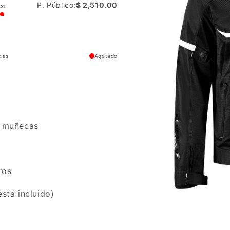
P. Público:
$ 2,510.00
3XL
cias
Agotado
s muñecas
ros
está incluido)