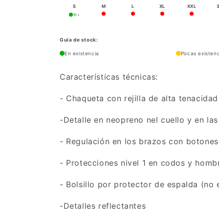
S
M
L
XL
XXL
10+
Guía de stock:
En existencia
Pocas existen
Características técnicas:
- Chaqueta con rejilla de alta tenacidad
-Detalle en neopreno nel cuello y en la
- Regulación en los brazos con botones
- Protecciones nivel 1 en codos y homb
- Bolsillo por protector de espalda (no 
-Detalles reflectantes