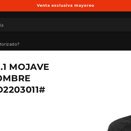
Venta exclusiva mayoreo
da
utorizado?
Ir
directamente
.1 MOJAVE
a la
información
OMBRE
del producto
D2203011#