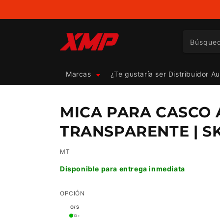
Ir
directamente
al contenido
Búsque
Marcas
¿Te gustaría ser Distribuidor A
MICA PARA CASCO 
TRANSPARENTE | SKU
MT
Disponible para entrega inmediata
OPCIÓN
O/S
10+