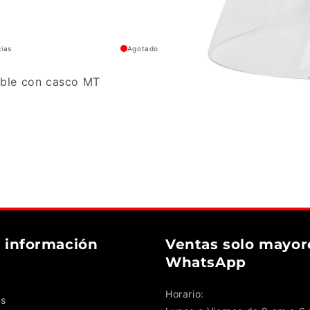
cias
Agotado
ible con casco MT
 información
Ventas solo mayor
WhatsApp
Horario:
s