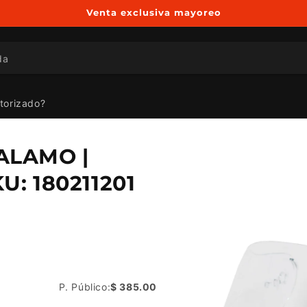
Venta exclusiva mayoreo
da
utorizado?
Ir
directamente
ALAMO |
a la
información
: 180211201
del producto
P. Público:
$ 385.00