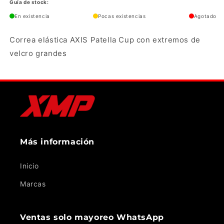
Guía de stock:
En existencia
Pocas existencias
Agotado
Correa elástica AXIS Patella Cup con extremos de
velcro grandes
Más información
Inicio
Marcas
Ventas solo mayoreo WhatsApp