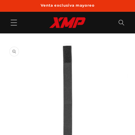
Ir
Venta exclusiva mayoreo
directamente
al contenido
Ir
directamente
a la
información
del producto