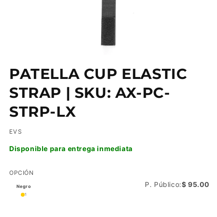
Abrir
elemento
PATELLA CUP ELASTIC
multimedia
1
en
STRAP | SKU: AX-PC-
una
ventana
STRP-LX
modal
EVS
Disponible para entrega inmediata
OPCIÓN
P. Público:
$ 95.00
Negro
1